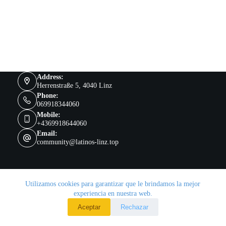
Address:
Herrenstraße 5, 4040 Linz
Phone:
069918344060
Mobile:
+4369918644060
Email:
community@latinos-linz.top
Utilizamos cookies para garantizar que le brindamos la mejor
Copyright © 2026 - Tema para WordPress de
experiencia en nuestra web.
CreativeThemes
.
Aceptar
Rechazar
Web Design: Manuela Ceballos