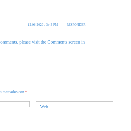
12.06.2020 / 3:43 PM
RESPONDER
 comments, please visit the Comments screen in
án marcados con
*
Web