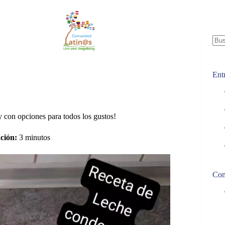
tos
Blog
Contac
Sin
resu
Ent
s
1 comentario
y con opciones para todos los gustos!
ción:
3 minutos
Com