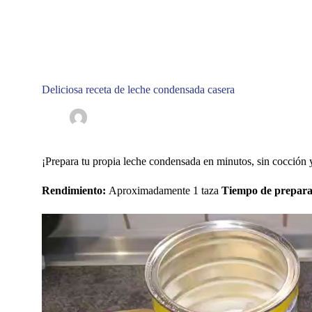
Saltar
al
contenido
Conócenos
Proyec
Deliciosa receta de leche condensada casera
zugelmm@hotmail.com
12.06.2020
Receta
¡Prepara tu propia leche condensada en minutos, sin cocción 
Rendimiento:
Aproximadamente 1 taza
Tiempo de prepara