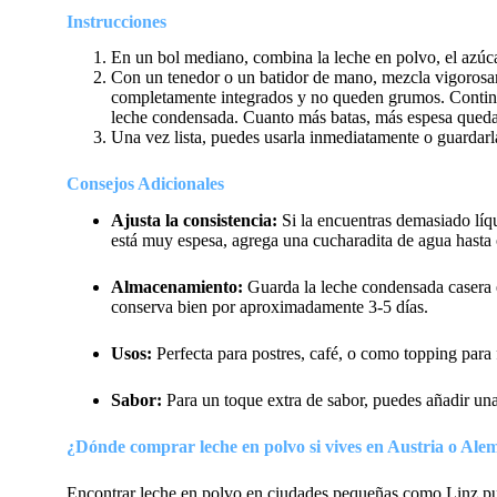
Instrucciones
En un bol mediano, combina la leche en polvo, el azúcar
Con un tenedor o un batidor de mano, mezcla vigorosam
completamente integrados y no queden grumos. Continúa
leche condensada. Cuanto más batas, más espesa queda
Una vez lista, puedes usarla inmediatamente o guardarla
Consejos Adicionales
Ajusta la consistencia:
Si la encuentras demasiado líq
está muy espesa, agrega una cucharadita de agua hasta 
Almacenamiento:
Guarda la leche condensada casera e
conserva bien por aproximadamente 3-5 días.
Usos:
Perfecta para postres, café, o como topping para 
Sabor:
Para un toque extra de sabor, puedes añadir una
¿Dónde comprar leche en polvo si vives en Austria o Ale
Encontrar leche en polvo en ciudades pequeñas como Linz pue